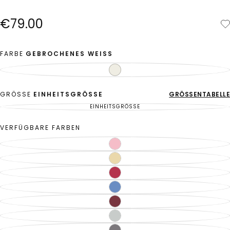
€79.00
Regulärer
€79.00
Preis
FARBE
GEBROCHENES WEISS
GEBROCHENES
WEISS
GRÖSSE
EINHEITSGRÖSSE
GRÖSSENTABELLE
EINHEITSGRÖSSE
VERFÜGBARE FARBEN