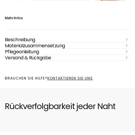
Mehr Infos
Beschreibung
Materialzusammensetzung
Pflegeanleitung
Versand & Rückgabe
BRAUCHEN SIE HILFE?
KONTAKTIEREN SIE UNS
Rückverfolgbarkeit jeder Naht
Herkunft aus
Kaschmir von g
Bayankhongor Provinz
weißen Ziegen