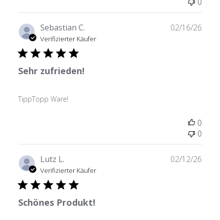
0
Verö
Sebastian C.
02/16/26
Verifizierter Käufer
Sehr zufrieden!
TippTopp Ware!
0
0
Verö
Lutz L.
02/12/26
Verifizierter Käufer
Schönes Produkt!