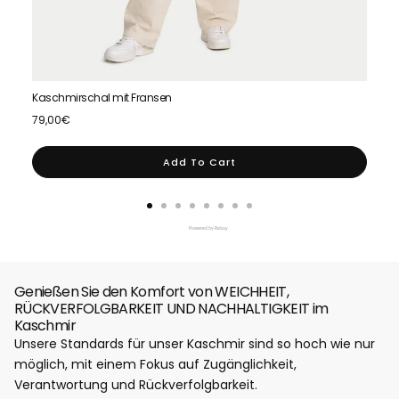
Kaschmirschal mit Fransen
Kasc
Price
Price
79,00€
79,0
Add To Cart
Powered by Rebuy
Genießen Sie den Komfort von WEICHHEIT,
RÜCKVERFOLGBARKEIT UND NACHHALTIGKEIT im
Kaschmir
Unsere Standards für unser Kaschmir sind so hoch wie nur
möglich, mit einem Fokus auf Zugänglichkeit,
Verantwortung und Rückverfolgbarkeit.